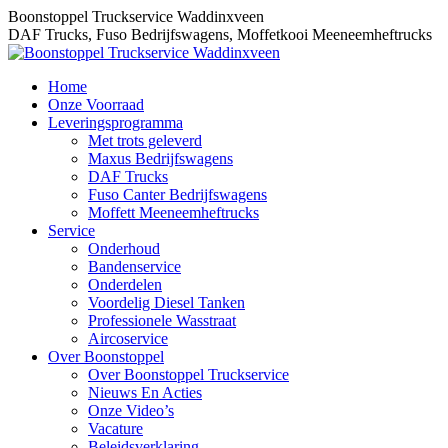
Skip
Boonstoppel Truckservice Waddinxveen
to
DAF Trucks, Fuso Bedrijfswagens, Moffetkooi Meeneemheftrucks
content
Home
Onze Voorraad
Leveringsprogramma
Met trots geleverd
Maxus Bedrijfswagens
DAF Trucks
Fuso Canter Bedrijfswagens
Moffett Meeneemheftrucks
Service
Onderhoud
Bandenservice
Onderdelen
Voordelig Diesel Tanken
Professionele Wasstraat
Aircoservice
Over Boonstoppel
Over Boonstoppel Truckservice
Nieuws En Acties
Onze Video’s
Vacature
Beleidsverklaring