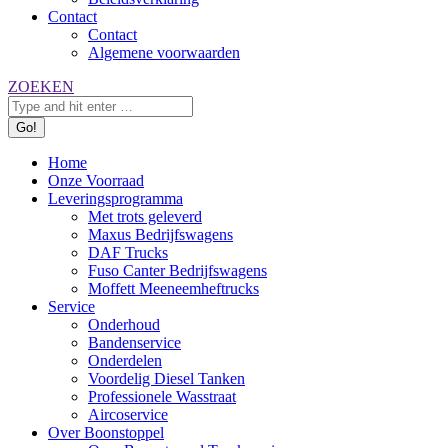
Contact
Contact
Algemene voorwaarden
Search:
ZOEKEN
Home
Onze Voorraad
Leveringsprogramma
Met trots geleverd
Maxus Bedrijfswagens
DAF Trucks
Fuso Canter Bedrijfswagens
Moffett Meeneemheftrucks
Service
Onderhoud
Bandenservice
Onderdelen
Voordelig Diesel Tanken
Professionele Wasstraat
Aircoservice
Over Boonstoppel