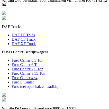
Wij zijn 24/7 bereikbaar voor calamiteiten via nummer (06) 51 42 12
04
DAF Trucks
DAF LF Truck
DAF CF Truck
DAF XF Truck
FUSO Canter Bedrijfswagens
Fuso Canter 3,5 Ton
Fuso Canter 6 Ton
Fuso Canter 7,5 Ton
Fuso Canter 8,55 Ton
Fuso Canter 4×4
Fuso E Canter
Fuso met open bak en laadklep
Wij zijn ISO gercertificeerd voor 9001 en 14001.